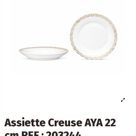
Assiette Creuse AYA 22
cm REF : 203244