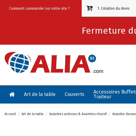
Comment commander sur notre site ?
1. Création du devis
Fermeture du
Accessoires Buffet
Art de la table
Couverts
Traiteur
Accueil
Art de la table
Assiettes ardoises & Assiettes réactif
Assiette desse