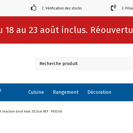
2. Vérification des stocks
3. Pris
 18 au 23 août inclus. Réouvertur
s
Cuisine
Rangement
Décoration
rt réactive bord haut 20,5cm REF : P00245