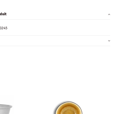
duit
0245