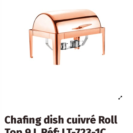
Chafing dish cuivré Roll
Top 9 L Réf: LT-723-1C