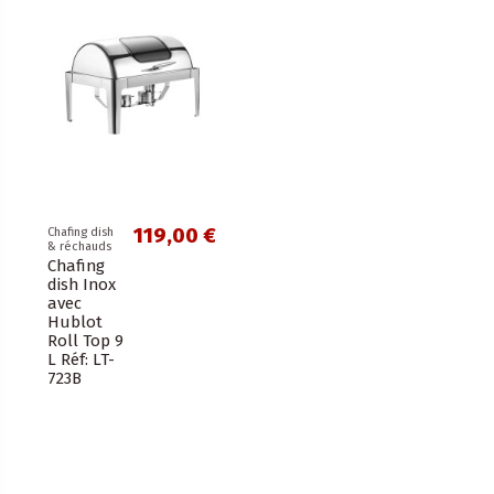
119,00 €
Chafing dish
& réchauds
Chafing
dish Inox
avec
Hublot
Roll Top 9
L Réf: LT-
723B