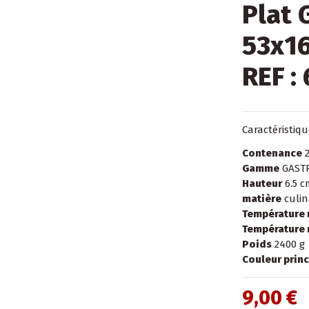
Plat 
53x16
REF :
Caractéristiq
Contenance
2
Gamme
GAST
Hauteur
6.5 c
matière
culin
Température
Température
Poids
2400 g
Couleur princ
9,00 €