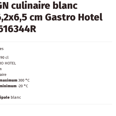
GN culinaire blanc
,2x6,5 cm Gastro Hotel
 616344R
ues
90 cl
RO HOTEL
m
aire
 maximum
300 °C
 minimum
-20 °C
ipale
blanc