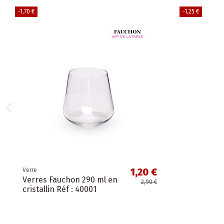
-1,70 €
-1,25 €
1,20 €
Verre
Verres Fauchon 290 ml en
2,90 €
cristallin Réf : 40001