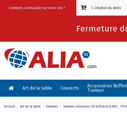
Comment commander sur notre site ?
1. Création du devis
Fermeture du
Accessoires Buffet
Art de la table
Couverts
Traiteur
Accueil
Art de la table
Saladier
Saladier mélamine 20.5x19x6.5cm REF : 175-