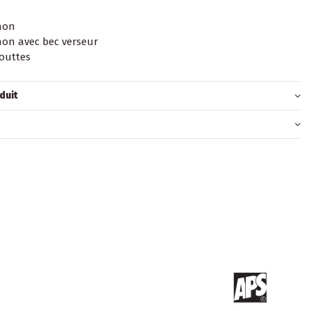
hon
on avec bec verseur
outtes
duit