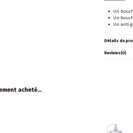
Un bouc
Un bouch
Un anti g
Détails du pro
Reviews
(0)
ement acheté...