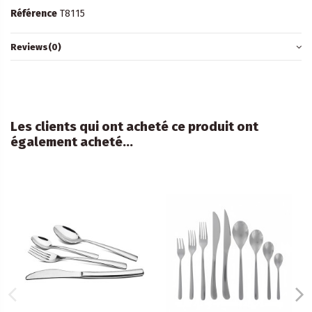
Référence
T8115
Reviews
(0)
Les clients qui ont acheté ce produit ont
également acheté...