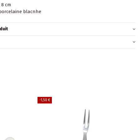
 8 cm
 porcelaine blacnhe
duit
-1,50 €