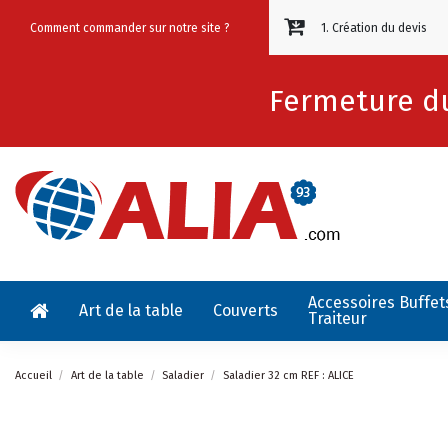
Comment commander sur notre site ?
1. Création du devis
Fermeture du
Accessoires Buffet
Art de la table
Couverts
Traiteur
Accueil
Art de la table
Saladier
Saladier 32 cm REF : ALICE