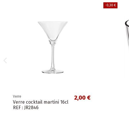
-0,30 €
2,00 €
Verre
Verre cocktail martini 16cl
REF : JR2846